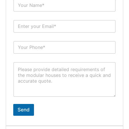
N
a
m
e
E
*
m
a
i
S
l
u
*
b
j
C
e
o
c
m
t
m
*
e
n
t
o
r
Send
M
e
s